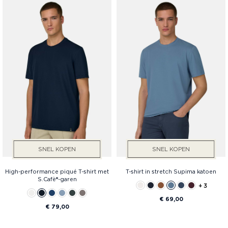
SNEL KOPEN
SNEL KOPEN
High-performance piqué T-shirt met
T-shirt in stretch Supima katoen
S.Cafè®-garen
+ 3
€ 69,00
€ 79,00