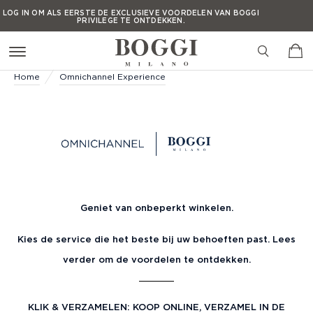
Press Alt+1 for screen-
Accessibility Screen-
LOG IN OM ALS EERSTE DE EXCLUSIEVE VOORDELEN VAN BOGGI
PRIVILEGE TE ONTDEKKEN.
reader mode, Alt+0 to
Reader Guide, Feedback,
cancel
and Issue Reporting |
LOG IN OM ALS EERSTE DE EXCLUSIEVE VOORDELEN VAN BOGGI
PRIVILEGE TE ONTDEKKEN.
New window
LOG IN OM ALS EERSTE DE EXCLUSIEVE VOORDELEN VAN BOGGI
Home
Omnichannel Experience
PRIVILEGE TE ONTDEKKEN.
LOG IN OM ALS EERSTE DE EXCLUSIEVE VOORDELEN VAN BOGGI
PRIVILEGE TE ONTDEKKEN.
Geniet van onbeperkt winkelen.
Kies de service die het beste bij uw behoeften past. Lees
verder om de voordelen te ontdekken.
KLIK & VERZAMELEN: KOOP ONLINE, VERZAMEL IN DE