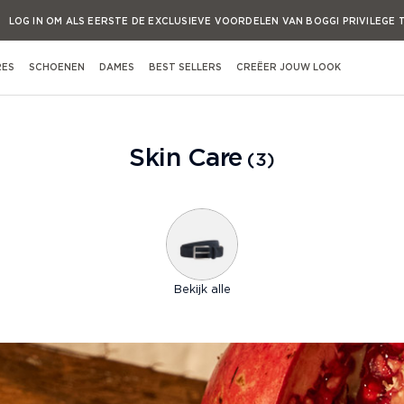
LOG IN OM ALS EERSTE DE EXCLUSIEVE VOORDELEN VAN BOGGI PRIVILEGE 
LOG IN OM ALS EERSTE DE EXCLUSIEVE VOORDELEN VAN BOGGI PRIVILEGE 
RES
SCHOENEN
DAMES
BEST SELLERS
CREËER JOUW LOOK
LOG IN OM ALS EERSTE DE EXCLUSIEVE VOORDELEN VAN BOGGI PRIVILEGE 
Shop op Gelegenheid
LOG IN OM ALS EERSTE DE EXCLUSIEVE VOORDELEN VAN BOGGI PRIVILEGE 
Skin Care
3
View All Occasions
Activewear
Casual evening Events
Formal evening Events
roeken
Casual working & Business
Bekijk alle
Formal working & Business
Weekend & Vrije Tijd
Huwelijken & Ceremonies
s
Reizen & looks voor het vliegtuig
Buite