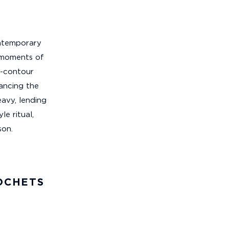
ontemporary
 moments of
e-contour
ancing the
eavy, lending
le ritual,
son.
OCHETS