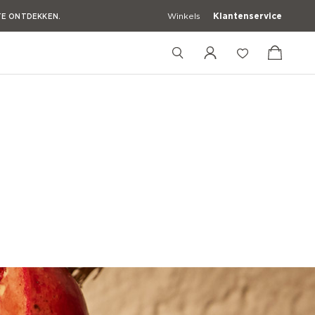
Winkels
Klantenservice
TE ONTDEKKEN.
TE ONTDEKKEN.
TE ONTDEKKEN.
TE ONTDEKKEN.
+39 02 83595058
+39 3427672241
[email protected]
nkleding
Casual Overhemden