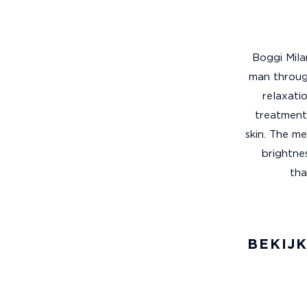
Boggi Mila
man throug
relaxati
treatment
skin. The me
brightnes
tha
BEKIJK