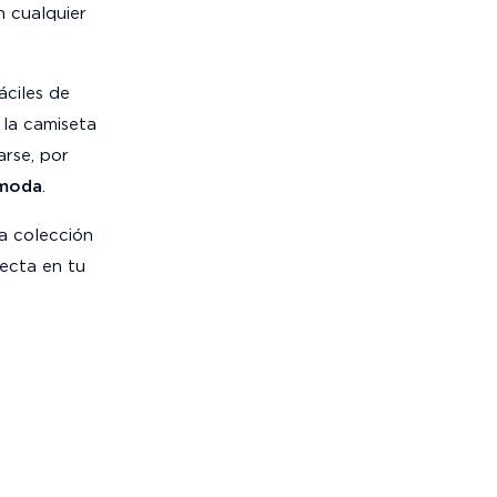
n cualquier
áciles de
i la camiseta
arse, por
 moda
.
la colección
recta en tu