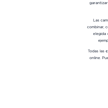
garantizar
Las cami
combinar, c
elegida 
ejem
Todas las
c
online. Pu