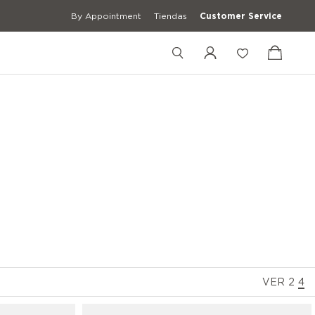
By Appointment
Tiendas
Customer Service
+34910607396
+39 3427672241
[email protected]
VER
2
4
quetas
Camisas Casual