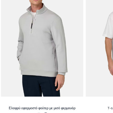
Ελαφρύ εφαρμοστό φούτερ με μισό φερμουάρ
T-s