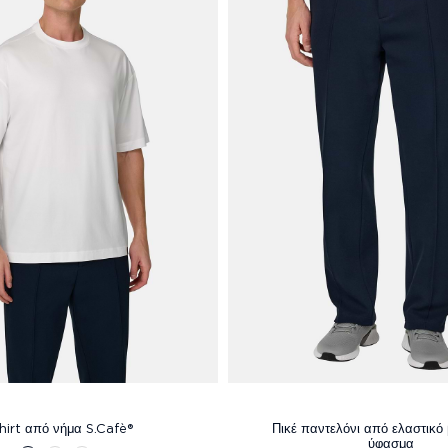
hirt από νήμα S.Cafè®
Πικέ παντελόνι από ελαστικό
ύφασμα