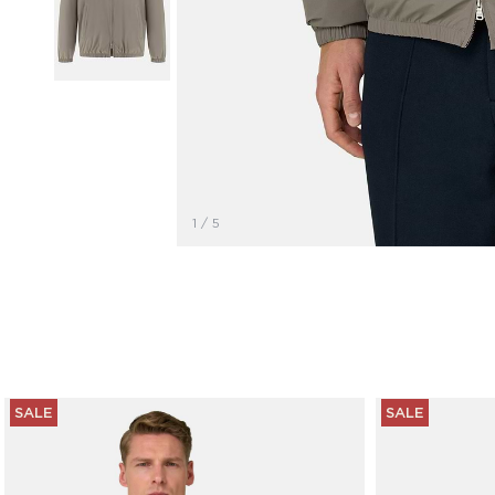
1
/
5
SALE
SALE