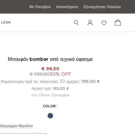
Με Ραντεβού
Καταστήματα
Εξυπηρέτηση Πελατών
 LOOK
Μπουφάν bomber από τεχνικό ύφασμα
€ 99,50
+39 02 83595058
€ 199,00
50% OFF
Χαμηλότερη τιμή τις τελευταίες 30 ημέρες:
199,00 €
+39 3427672241
Αρχική τιμή:
199,00 €
shoponline@boggi.com
100 Πόντοι Προνομίων
COLOR
:
Διάγραμμα Μεγεθών
κά Ενδύματα
Casual Πουκάμισα