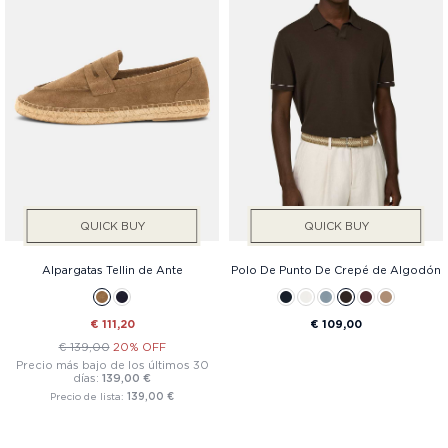
QUICK BUY
QUICK BUY
Alpargatas Tellin de Ante
Polo De Punto De Crepé de Algodón
€ 111,20
€ 109,00
€ 139,00
20% OFF
Precio más bajo de los últimos 30
días:
139,00 €
Precio de lista:
139,00 €