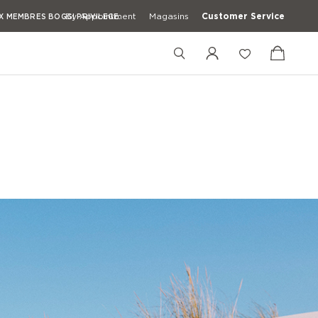
By Appointment
Magasins
Customer Service
 MEMBRES BOGGI PRIVILEGE.
 MEMBRES BOGGI PRIVILEGE.
 MEMBRES BOGGI PRIVILEGE.
 MEMBRES BOGGI PRIVILEGE.
+33181221294
+39 3427672241
[email protected]
usons
Chemises Décontractée