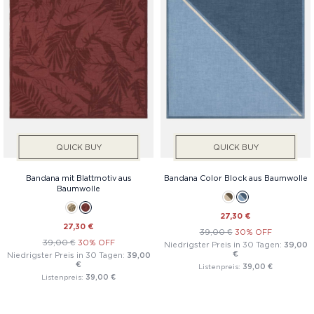
QUICK BUY
QUICK BUY
Bandana mit Blattmotiv aus
Bandana Color Block aus Baumwolle
Baumwolle
27,30 €
27,30 €
39,00 €
30% OFF
39,00 €
30% OFF
Niedrigster Preis in 30 Tagen:
39,00
€
Niedrigster Preis in 30 Tagen:
39,00
€
Listenpreis:
39,00 €
Listenpreis:
39,00 €