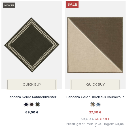
SALE
NEW IN
QUICK BUY
QUICK BUY
Bandana Seide Rahmenmuster
Bandana Color Block aus Baumwolle
69,00 €
27,30 €
39,00 €
30% OFF
Niedrigster Preis in 30 Tagen:
39,00