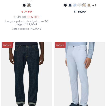
+ 2
€ 74,50
€ 139,00
€ 149,00
50% OFF
Laagste prijs in de afgelopen 30
dagen:
149,00 €
Catalogusprijs:
149,00 €
SALE
SALE