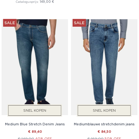
Catalogusprijs:
149,00 €
SALE
SALE
SNEL KOPEN
SNEL KOPEN
Medium Blue Stretch Denim Jeans
Mediumblauwe stretchdenim jeans
€ 89,40
€ 84,50
€ 149,00
40% OFF
€ 169,00
50% OFF