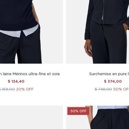
n laine Mérinos ultra-fine et soie
Surchemise en pure l
$ 134,40
$ 374,00
$ 168,00
20% OFF
$ 748,00
50% OF
50% OFF