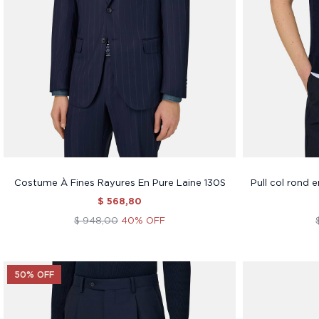
Costume À Fines Rayures En Pure Laine 130S
Pull col rond e
$ 568,80
$ 948,00
40% OFF
50% OFF