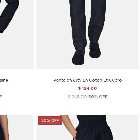
aine
Pantalon City En Coton Et Cupro
$ 124,00
F
$ 248,00
50% OFF
50% OFF