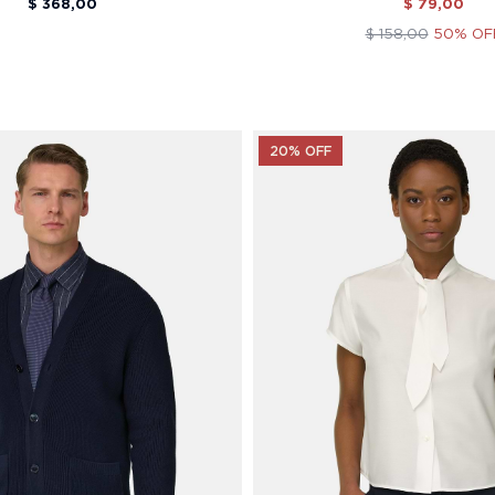
$ 368,00
$ 79,00
$ 158,00
50% OF
20% OFF