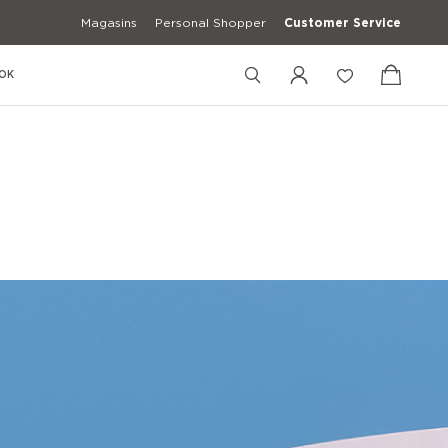
Magasins
Personal Shopper
Customer Service
OK
+12027548469
+39 3427672241
+39 3427672241
[email protected]
usons
Chemises Décontractée