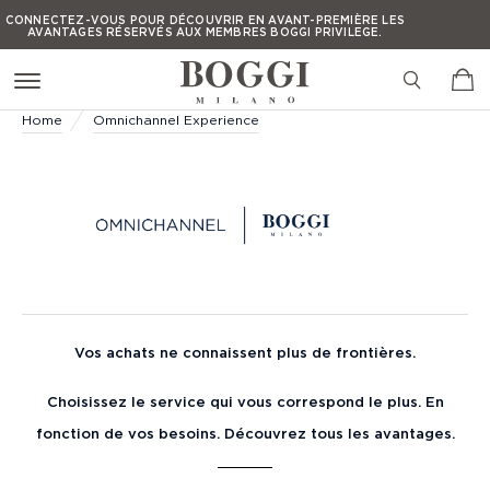
Press Alt+1 for screen-
Accessibility Screen-
CONNECTEZ-VOUS POUR DÉCOUVRIR EN AVANT-PREMIÈRE LES
AVANTAGES RÉSERVÉS AUX MEMBRES BOGGI PRIVILEGE.
reader mode, Alt+0 to
Reader Guide, Feedback,
cancel
and Issue Reporting |
CONNECTEZ-VOUS POUR DÉCOUVRIR EN AVANT-PREMIÈRE LES
AVANTAGES RÉSERVÉS AUX MEMBRES BOGGI PRIVILEGE.
New window
CONNECTEZ-VOUS POUR DÉCOUVRIR EN AVANT-PREMIÈRE LES
Home
Omnichannel Experience
AVANTAGES RÉSERVÉS AUX MEMBRES BOGGI PRIVILEGE.
CONNECTEZ-VOUS POUR DÉCOUVRIR EN AVANT-PREMIÈRE LES
AVANTAGES RÉSERVÉS AUX MEMBRES BOGGI PRIVILEGE.
Vos achats ne connaissent plus de frontières.
Choisissez le service qui vous correspond le plus. En
fonction de vos besoins. Découvrez tous les avantages.