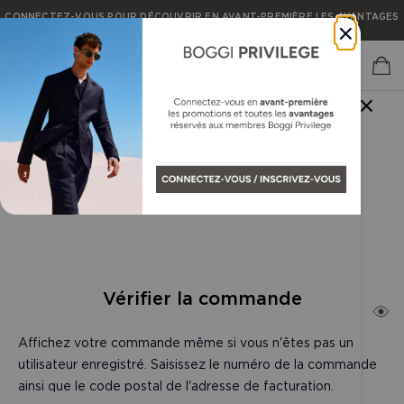
CONNECTEZ-VOUS POUR DÉCOUVRIR EN AVANT-PREMIÈRE LES AVANTAGES
×
RÉSERVÉS AUX MEMBRES BOGGI PRIVILEGE.
CONNECTEZ-VOUS POUR DÉCOUVRIR EN AVANT-PREMIÈRE LES AVANTAGES
RÉSERVÉS AUX MEMBRES BOGGI PRIVILEGE.
×
CONNECTEZ-VOUS POUR DÉCOUVRIR EN AVANT-PREMIÈRE LES AVANTAGES
RÉSERVÉS AUX MEMBRES BOGGI PRIVILEGE.
WELCOME TO BOGGI. YOU ARE
CURRENTLY IN OUR BE SITE
SHOP BOGGI UNITED STATES
Vérifier la commande
Affichez votre commande même si vous n'êtes pas un
utilisateur enregistré. Saisissez le numéro de la commande
ainsi que le code postal de l'adresse de facturation.