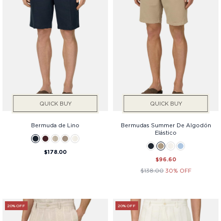
Fit
QUICK BUY
QUICK BUY
Bermuda de Lino
Bermudas Summer De Algodón
Elástico
$178.00
$96.60
$138.00
30% OFF
20% OFF
20% OFF