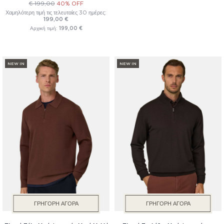
€ 199,00
40% OFF
Χαμηλότερη τιμή τις τελευταίες 30 ημέρες:
199,00 €
Αρχική τιμή:
199,00 €
NEW IN
NEW IN
ΓΡΉΓΟΡΗ ΑΓΟΡΆ
ΓΡΉΓΟΡΗ ΑΓΟΡΆ