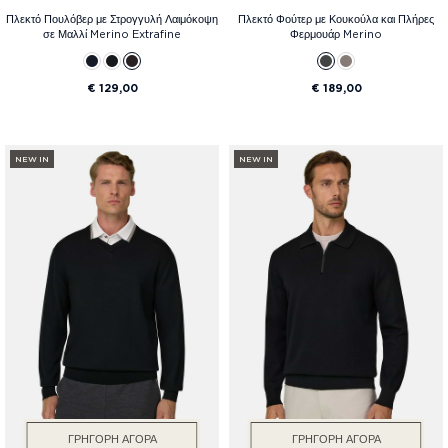
Πλεκτό Πουλόβερ με Στρογγυλή Λαιμόκοψη
Πλεκτό Φούτερ με Κουκούλα και Πλήρες
σε Μαλλί Merino Extrafine
Φερμουάρ Merino
€ 129,00
€ 189,00
NEW IN
NEW IN
ΓΡΉΓΟΡΗ ΑΓΟΡΆ
ΓΡΉΓΟΡΗ ΑΓΟΡΆ