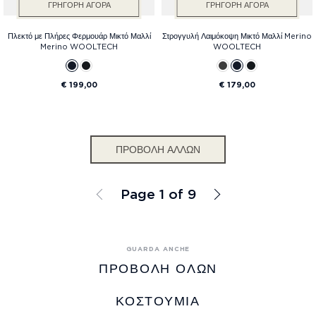
ΓΡΉΓΟΡΗ ΑΓΟΡΆ
ΓΡΉΓΟΡΗ ΑΓΟΡΆ
Πλεκτό με Πλήρες Φερμουάρ Μικτό Μαλλί
Στρογγυλή Λαιμόκοψη Μικτό Μαλλί Merino
Merino WOOLTECH
WOOLTECH
€ 199,00
€ 179,00
ΠΡΟΒΟΛΉ ΆΛΛΩΝ
Page 1 of 9
ΠΡΟΒΟΛΉ ΌΛΩΝ
ΚΟΣΤΟΎΜΙΑ