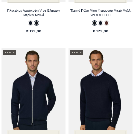
Πλεκτό με Λαιμόκοψη V σε Εξτραφίν
Πλεκτό Πόλο Μισό Φερμουάρ Μικτό Μαλλί
Μερίνo Μαλλί
WOOLTECH
€ 129,00
€ 179,00
NEW IN
NEW IN