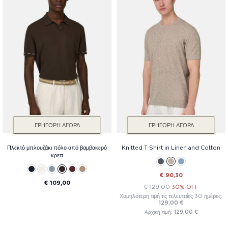
Τιμή
ΓΡΉΓΟΡΗ ΑΓΟΡΆ
ΓΡΉΓΟΡΗ ΑΓΟΡΆ
Πλεκτό μπλουζάκι πόλο από βαμβακερό
Knitted T-Shirt in Linen and Cotton
κρεπ
€ 90,30
€ 109,00
€ 129,00
30% OFF
Χαμηλότερη τιμή τις τελευταίες 30 ημέρες:
129,00 €
Αρχική τιμή:
129,00 €