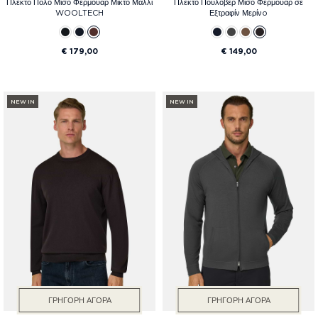
Πλεκτό Πόλο Μισό Φερμουάρ Μικτό Μαλλί
Πλεκτό Πουλόβερ Μισό Φερμουάρ σε
WOOLTECH
Εξτραφίν Μερίνo
€ 179,00
€ 149,00
NEW IN
NEW IN
ΓΡΉΓΟΡΗ ΑΓΟΡΆ
ΓΡΉΓΟΡΗ ΑΓΟΡΆ