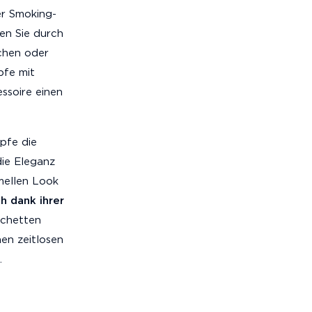
r Smoking-
en Sie durch
chen oder
pfe mit
ssoire einen
pfe die
die Eleganz
mellen Look
h dank ihrer
schetten
en zeitlosen
.