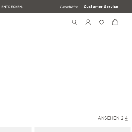
Geschäfte
Customer Service
U ENTDECKEN.
U ENTDECKEN.
U ENTDECKEN.
U ENTDECKEN.
+33181221294
+39 3427672241
[email protected]
ANSEHEN
2
4
cken
Freizeit Hemden