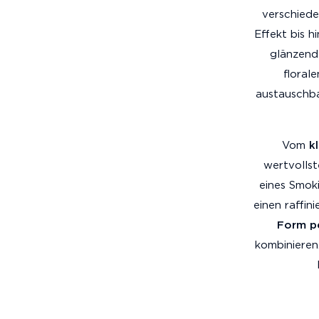
verschied
Effekt bis h
glänzend
floral
austauschba
Vom
k
wertvollst
eines Smok
einen raffin
Form p
kombinieren