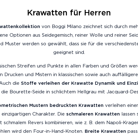
Krawatten für Herren
wattenkollektion
von Boggi Milano zeichnet sich durch meh
ene Optionen aus Seidegemisch, reiner Wolle und reiner Seid
d Muster werden so gewählt, dass sie für die verschiedenst
geeignet sind.
ssischen Streifen und Punkte in allen Farben und Größen we
 Drucken und Mistern in klassischen sowie auch auffälliger
 Auch die
Stoffe verleihen der Krawatte Dynamik und Einzi
 die Bourette-Seide in schlichtem Hellgrau mit Jacquard-Des
ometrischen Mustern bedruckten Krawatten
verleihen eine
 einzigartigen Charakter. Die
schmaleren Krawatten
lassen s
 schmalem Revers kombinieren, wie z. B. dem Napoli-Kragen
ehlen wird den Four-in-Hand-Knoten.
Breite Krawatten
passe