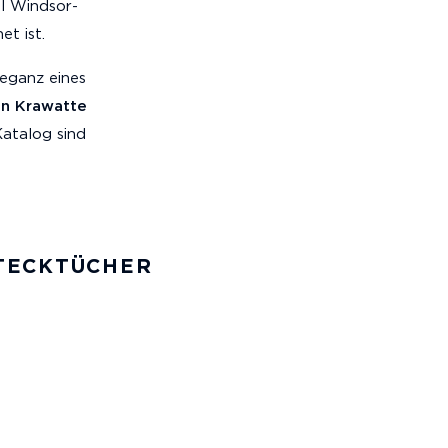
l Windsor-
t ist.
leganz eines
en Krawatte
Katalog sind
TECKTÜCHER