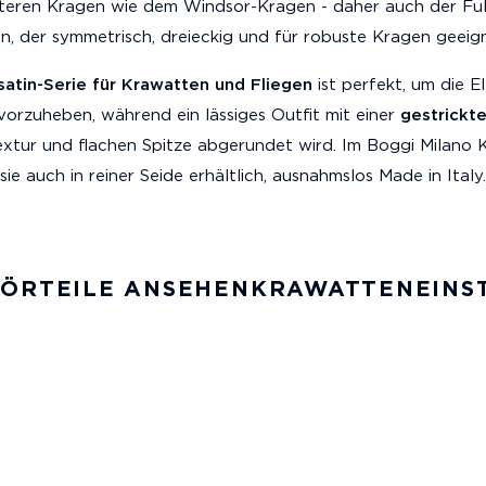
iteren Kragen wie dem Windsor-Kragen - daher auch der Ful
n, der symmetrisch, dreieckig und für robuste Kragen geeigne
atin-Serie für Krawatten und Fliegen
ist perfekt, um die E
orzuheben, während ein lässiges Outfit mit einer
gestrickt
extur und flachen Spitze abgerundet wird. Im Boggi Milano 
sie auch in reiner Seide erhältlich, ausnahmslos Made in Italy.
HÖRTEILE ANSEHEN
KRAWATTEN
EINS