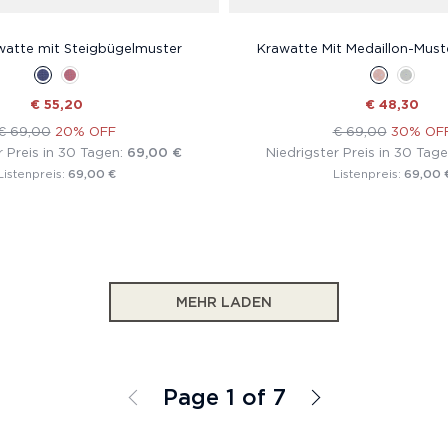
watte mit Steigbügelmuster
Krawatte Mit Medaillon-Must
€ 55,20
€ 48,30
€ 69,00
20% OFF
€ 69,00
30% OF
r Preis in 30 Tagen:
69,00 €
Niedrigster Preis in 30 Tag
69,00 €
69,00 
Listenpreis:
Listenpreis:
MEHR LADEN
Page 1 of 7