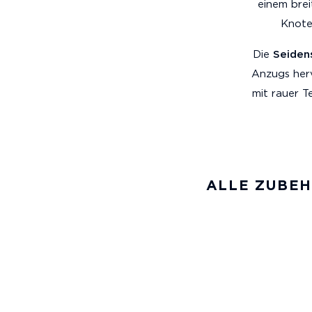
einem bre
Knote
Die
Seidens
Anzugs herv
mit rauer T
ALLE ZUBE