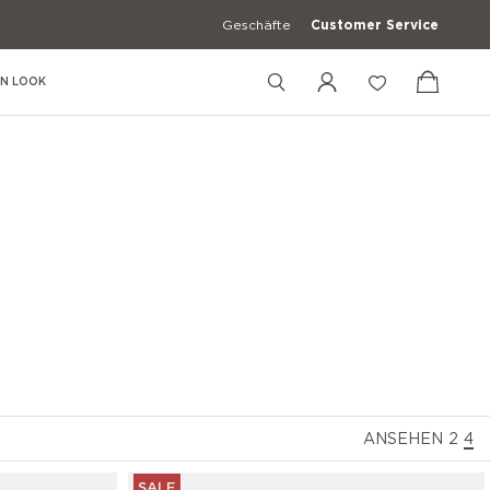
Geschäfte
Customer Service
EN LOOK
+39 02 83595058
+39 3427672241
+39 3427672241
[email protected]
ANSEHEN
2
4
cken
Freizeit Hemden
SALE