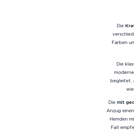
Die
Kra
verschied
Farben un
Die kla
modernen
begleitet.
wie
Die
mit ge
Anzug einen
Hemden mit
Fall empf