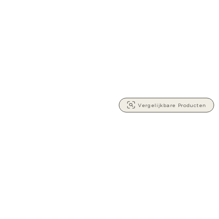
Vergelijkbare Producten
AANMELDEN VOOR DE NIEUWSBRIEF EN KRIJG
10%
KORTING OP UW EERSTE BESTELLING ONLINE
(je vindt alle voorwaarden voor de korting in je welkomstmail)